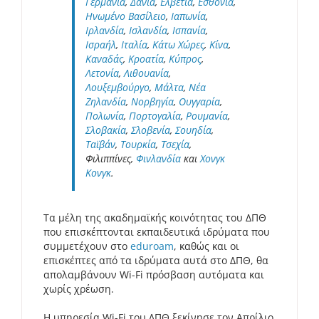
Γερμανία
,
Δανία
,
Ελβετία
,
Εσθονία
,
Ηνωμένο Βασίλειο
,
Ιαπωνία
,
Ιρλανδία
,
Ισλανδία
,
Ισπανία
,
Ισραήλ
,
Ιταλία
,
Κάτω Χώρες
,
Κίνα
,
Καναδάς
,
Κροατία
,
Κύπρος
,
Λετονία
,
Λιθουανία
,
Λουξεμβούργο
,
Μάλτα
,
Νέα
Ζηλανδία
,
Νορβηγία
,
Ουγγαρία
,
Πολωνία
,
Πορτογαλία
,
Ρουμανία
,
Σλοβακία
,
Σλοβενία
,
Σουηδία
,
Ταϊβάν
,
Τουρκία
,
Τσεχία
,
Φιλιππίνες,
Φινλανδία
και
Χονγκ
Κονγκ
.
Τα μέλη της ακαδημαϊκής κοινότητας του ΔΠΘ
που επισκέπτονται εκπαιδευτικά ιδρύματα που
συμμετέχουν στο
eduroam
, καθώς και οι
επισκέπτες από τα ιδρύματα αυτά στο ΔΠΘ, θα
απολαμβάνουν Wi-Fi πρόσβαση αυτόματα και
χωρίς χρέωση.
Η υπηρεσία Wi-Fi του ΔΠΘ ξεκίνησε τον Απρίλιο